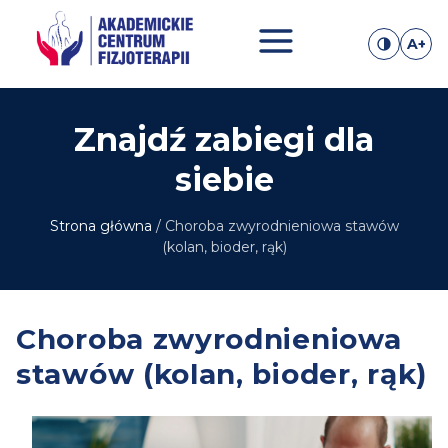
Przejdź
do
A+
treści
Znajdź zabiegi dla
siebie
Strona główna
/
Choroba zwyrodnieniowa stawów
(kolan, bioder, rąk)
Choroba zwyrodnieniowa
stawów (kolan, bioder, rąk)